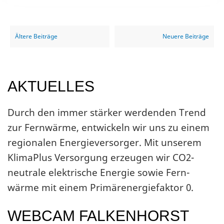
BEITRAGSNAVIGATION
Ältere Beiträge
Neuere Beiträge
AKTUELLES
Durch den immer stärker werden­den Trend
zur Fern­wärme, entwickeln wir uns zu einem
regionalen Energie­versorger. Mit unserem
KlimaPlus Versorgung erzeugen wir CO2-
neutrale elektrische Energie sowie Fern­
wärme mit einem Primär­energiefaktor 0.
WEBCAM FALKENHORST